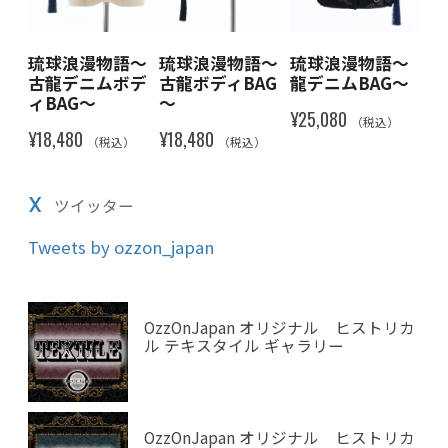
～
琉球浪漫物語～
琉球浪漫物語～
琉球浪漫物語～
琉
デ
古龍デニムボデ
古龍ボディBAG
龍デニムBAG～
龍
ィBAG～
～
¥25,080
¥25
（税込）
¥18,480
¥18,480
）
（税込）
（税込）
X
ツイッター
Tweets by ozzon_japan
OzzOnJapan オリジナル ヒストリカ
ル テキスタイル ギャラリー
OzzOnJapan オリジナル ヒストリカ