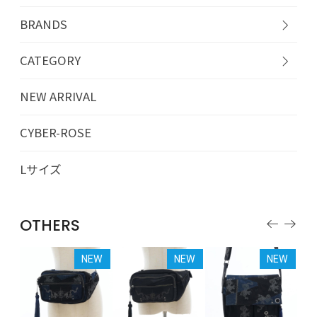
BRANDS
CATEGORY
NEW ARRIVAL
CYBER-ROSE
Lサイズ
OTHERS
EW
NEW
NEW
NEW