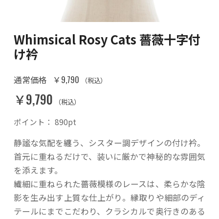
Whimsical Rosy Cats 薔薇十字付
け衿
￥9,790
通常価格
（税込）
￥9,790
（税込）
ポイント：
890
pt
静謐な気配を纏う、シスター調デザインの付け衿。
首元に重ねるだけで、装いに厳かで神秘的な雰囲気
を添えます。
繊細に重ねられた薔薇模様のレースは、柔らかな陰
影を生み出す上質な仕上がり。縁取りや細部のディ
テールにまでこだわり、クラシカルで奥行きのある