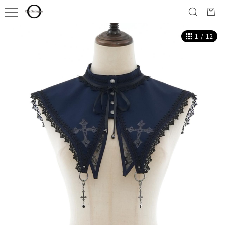
1
/
12