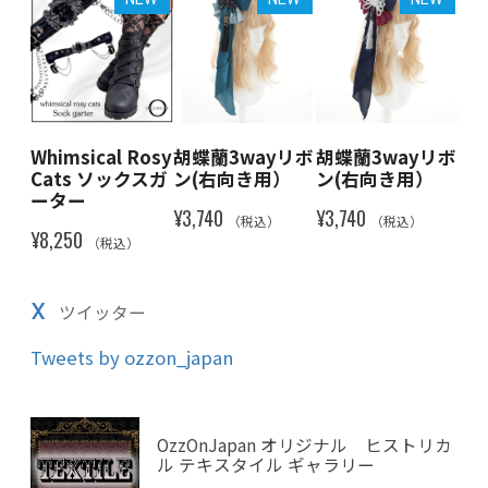
osy
Whimsical Rosy
胡蝶蘭3wayリボ
胡蝶蘭3wayリボ
胡
スガ
Cats ソックスガ
ン(右向き用）
ン(右向き用）
ン
ーター
¥3,740
¥3,740
¥3,
（税込）
（税込）
¥8,250
（税込）
X
ツイッター
Tweets by ozzon_japan
OzzOnJapan オリジナル ヒストリカ
ル テキスタイル ギャラリー