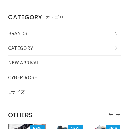
CATEGORY
カテゴリ
BRANDS
CATEGORY
NEW ARRIVAL
CYBER-ROSE
Lサイズ
OTHERS
EW
NEW
NEW
NEW