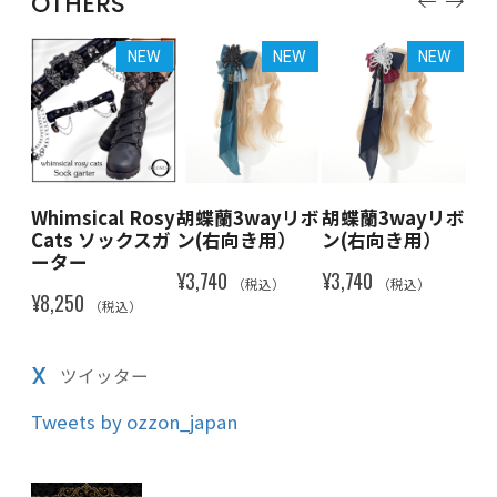
OTHERS
EW
NEW
NEW
NEW
osy
Whimsical Rosy
胡蝶蘭3wayリボ
胡蝶蘭3wayリボ
胡
スガ
Cats ソックスガ
ン(右向き用）
ン(右向き用）
ン
ーター
¥3,740
¥3,740
¥3,
（税込）
（税込）
¥8,250
（税込）
X
ツイッター
Tweets by ozzon_japan