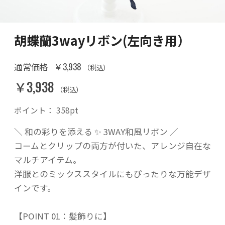
胡蝶蘭3wayリボン(左向き用）
￥3,938
通常価格
（税込）
￥3,938
（税込）
ポイント：
358
pt
＼ 和の彩りを添える ✨ 3WAY和風リボン ／
コームとクリップの両方が付いた、アレンジ自在な
マルチアイテム。
洋服とのミックススタイルにもぴったりな万能デザ
インです。
【POINT 01：髪飾りに】