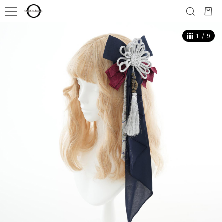
1
/
9