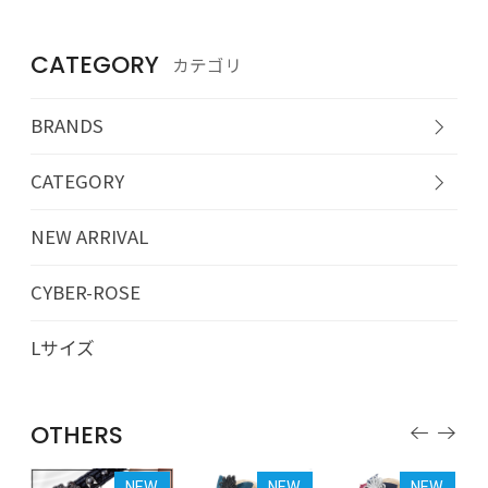
CATEGORY
カテゴリ
BRANDS
CATEGORY
NEW ARRIVAL
CYBER-ROSE
Lサイズ
OTHERS
EW
NEW
NEW
NEW