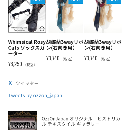
osy
Whimsical Rosy
胡蝶蘭3wayリボ
胡蝶蘭3wayリボ
胡
スガ
Cats ソックスガ
ン(右向き用）
ン(右向き用）
ン
ーター
¥3,740
¥3,740
¥3,
（税込）
（税込）
¥8,250
（税込）
X
ツイッター
Tweets by ozzon_japan
OzzOnJapan オリジナル ヒストリカ
ル テキスタイル ギャラリー