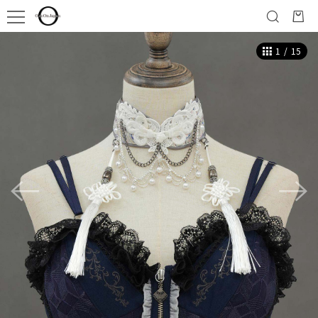
1
/
15