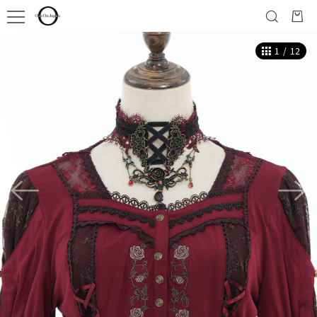
1
/
12