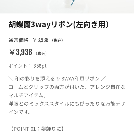
胡蝶蘭3wayリボン(左向き用）
￥3,938
通常価格
（税込）
￥3,938
（税込）
ポイント：
358
pt
＼ 和の彩りを添える ✨ 3WAY和風リボン ／
コームとクリップの両方が付いた、アレンジ自在な
マルチアイテム。
洋服とのミックススタイルにもぴったりな万能デザ
インです。
【POINT 01：髪飾りに】