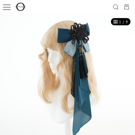
1
/
9