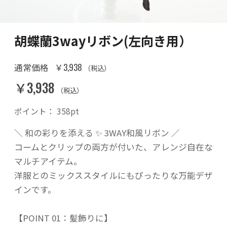
胡蝶蘭3wayリボン(左向き用）
￥3,938
通常価格
（税込）
￥3,938
（税込）
ポイント：
358
pt
＼ 和の彩りを添える ✨ 3WAY和風リボン ／
コームとクリップの両方が付いた、アレンジ自在な
マルチアイテム。
洋服とのミックススタイルにもぴったりな万能デザ
インです。
【POINT 01：髪飾りに】