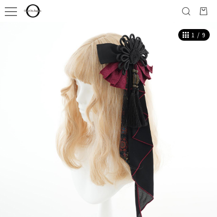
1
/
9