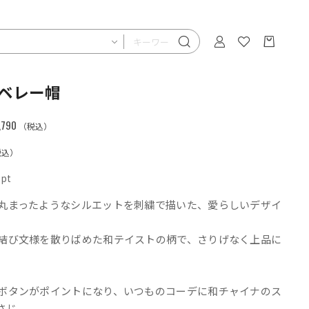
ベレー帽
790
（税込）
税込）
0
pt
丸まったようなシルエットを刺繍で描いた、愛らしいデザイ
結び文様を散りばめた和テイストの柄で、さりげなく上品に
。
ボタンがポイントになり、いつものコーデに和チャイナのス
さじ。