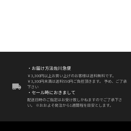
・お届け方法佐川急便
￥3,300円以上お買い上げのお客様は送料無料です。
￥3,300円未満は送料550円ご負担頂きます。 予め、ご了承
下さい
・セール時におきまして
配送日時のご指定はお受け致しかねますのでご了承下さ
い。 ※おおよそ発注から1週間程を目安とします。