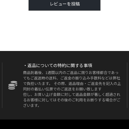
レビューを投稿
・返品についての特約に関する事項
商品到着後、1週間以内のご返品に限りお客様都合であっ
てもご返送時の送料、ご返金の振り込み手数料などは弊社
で負担いたます。 その際、返品理由・ご返金先を記入の上
同封の着払い伝票でのご返送をお願い致します
但し、お買い上げ金額に対して返品金額が著しく超過され
るお客様に対してはその後のご利用をお断りする場合がご
ざいます。