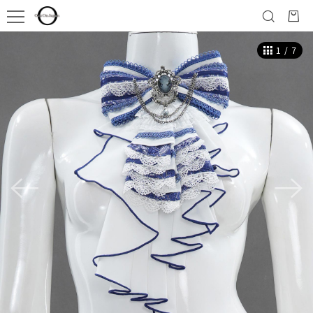
1
/
7