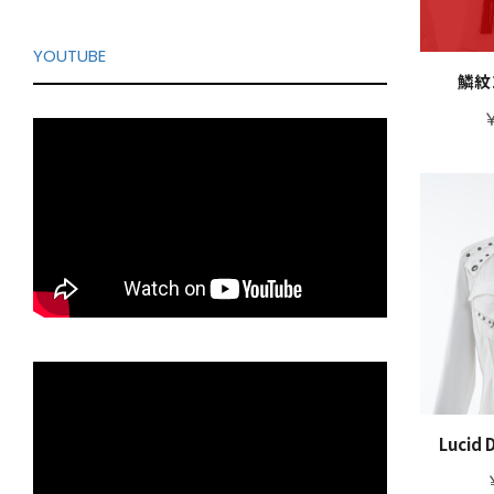
YOUTUBE
鱗紋
￥
Lucid