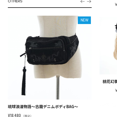
OTHERS
￥
EW
NEW
桃花幻
￥
琉球浪漫物語～古龍デニムボディBAG～
琉球浪漫物語
¥18,480
¥18,480
（税込）
（税込）