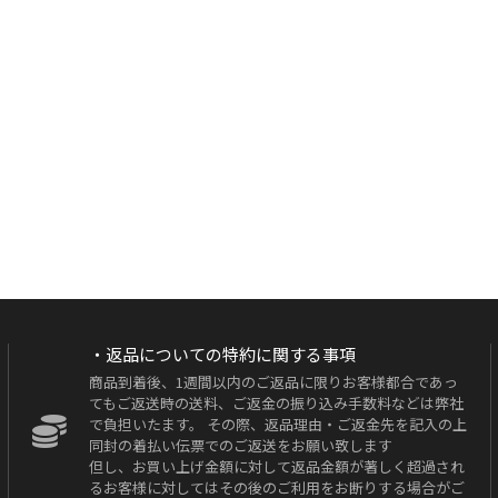
・返品についての特約に関する事項
商品到着後、1週間以内のご返品に限りお客様都合であっ
てもご返送時の送料、ご返金の振り込み手数料などは弊社
で負担いたます。 その際、返品理由・ご返金先を記入の上
同封の着払い伝票でのご返送をお願い致します
但し、お買い上げ金額に対して返品金額が著しく超過され
るお客様に対してはその後のご利用をお断りする場合がご