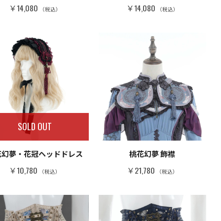
￥14,080
￥14,080
（税込）
（税込）
NEW
NEW
SOLD OUT
花幻夢・花冠ヘッドドレス
桃花幻夢 飾襟
￥10,780
￥21,780
（税込）
（税込）
琉球浪漫物語～龍デニムBAG～
琉球
¥25,080
¥25
（税込）