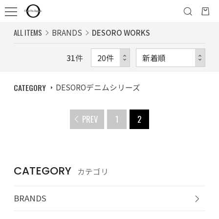
ALL ITEMS
BRANDS
DESORO WORKS
31
件
CATEGORY
DESOROデニムシリーズ
PREV
1
2
CATEGORY
カテゴリ
BRANDS