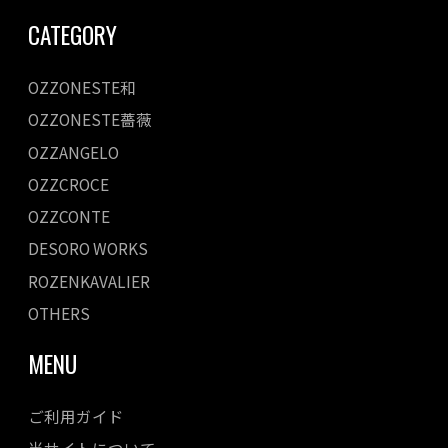
CATEGORY
OZZONESTE和
OZZONESTE薔薇
OZZANGELO
OZZCROCE
OZZCONTE
DESORO WORKS
ROZENKAVALIER
OTHERS
MENU
ご利用ガイド