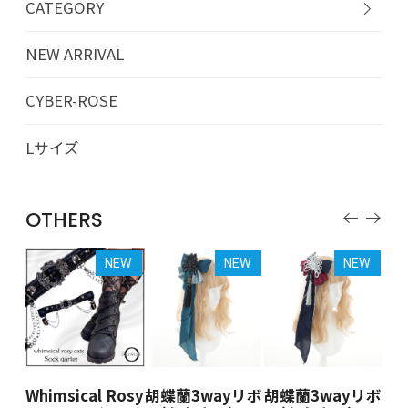
CATEGORY
NEW ARRIVAL
CYBER-ROSE
Lサイズ
OTHERS
EW
NEW
NEW
NEW
osy
Whimsical Rosy
胡蝶蘭3wayリボ
胡蝶蘭3wayリボ
胡