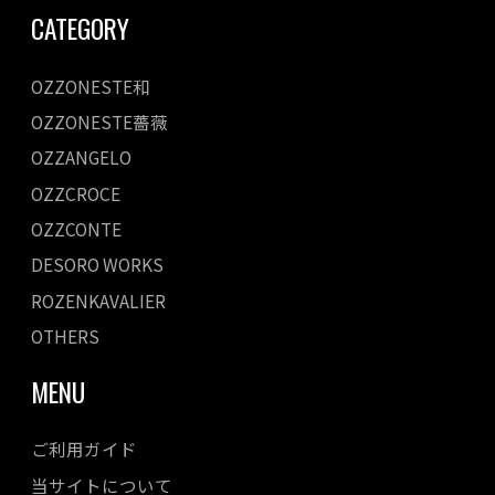
CATEGORY
OZZONESTE和
OZZONESTE薔薇
OZZANGELO
OZZCROCE
OZZCONTE
DESORO WORKS
ROZENKAVALIER
OTHERS
MENU
ご利用ガイド
当サイトについて