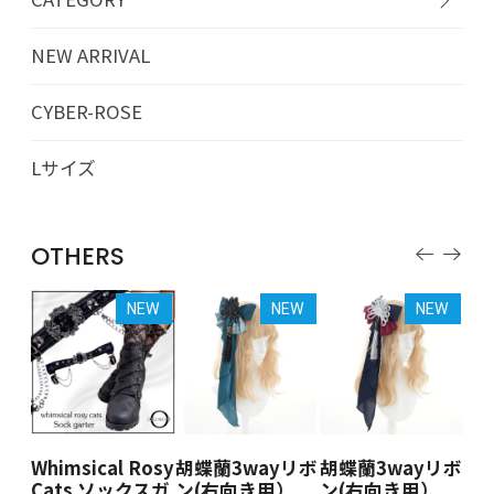
NEW ARRIVAL
CYBER-ROSE
Lサイズ
OTHERS
EW
NEW
NEW
NEW
osy
Whimsical Rosy
胡蝶蘭3wayリボ
胡蝶蘭3wayリボ
胡
スガ
Cats ソックスガ
ン(右向き用）
ン(右向き用）
ン