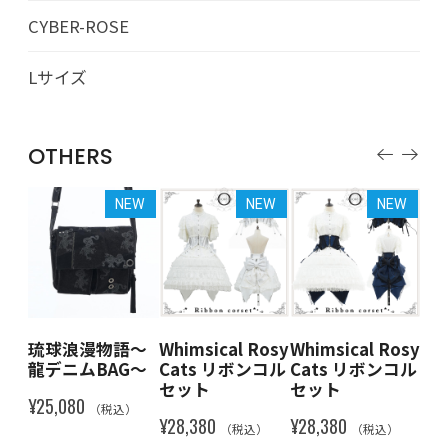
CYBER-ROSE
Lサイズ
OTHERS
EW
NEW
NEW
NEW
～
琉球浪漫物語～
Whimsical Rosy
Whimsical Rosy
Wh
G～
龍デニムBAG～
Cats リボンコル
Cats リボンコル
Ca
セット
セット
セ
¥25,080
）
（税込）
¥28,380
¥28,380
¥28
（税込）
（税込）