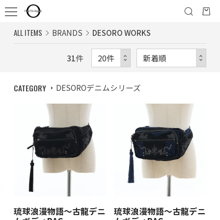
ALL ITEMS
BRANDS
DESORO WORKS
31
件
CATEGORY
DESOROデニムシリーズ
琉球浪漫物語～古龍デニ
琉球浪漫物語～古龍デニ