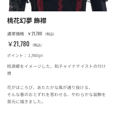
桃花幻夢 飾襟
￥21,780
通常価格
（税込）
￥21,780
（税込）
ポイント：
1,980
pt
桃源郷をイメージした、和チャイナテイストの付け
襟
花がほころび、あたたかな風が通り抜ける、
そんな春のおとずれを思わせる、やわらかな装飾を
首元に描きました。