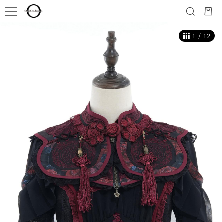
1
/
12