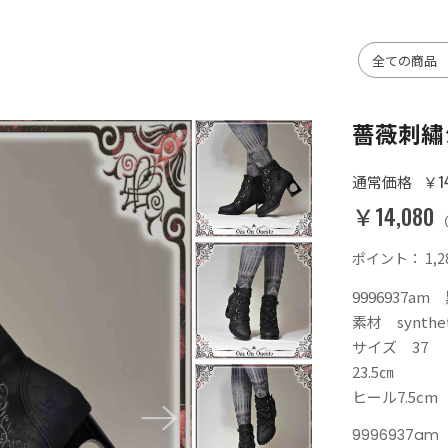
薔薇刺繡
￥14
通常価格
￥14,080
ポイント：
1,2
9996937am
素材 syntheti
サイズ 37
23.5㎝
ヒール7.5cm
9996937am