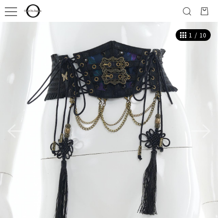
1
/
10