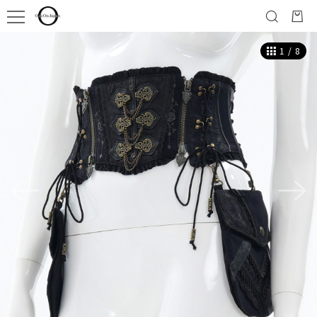
1
/
8