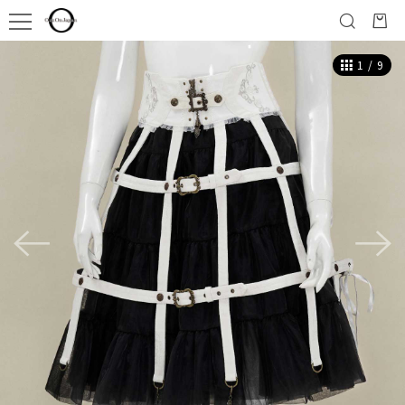
1
/
9